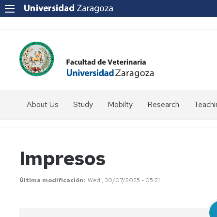
About Us
Study
Mobilty
Research
Teachi
How
Introduction
to
get
Students
Impresos
to
coordinator
us?
Programmes
SICUE
Última modificación
Wed , 30/07/2025 - 05:21
Staff
Directory
Erasmus
Erasmus