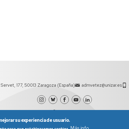
l Servet, 177, 50013 Zaragoza (España)
admvetez@unizar.es
mejorar su experiencia de usuario.
Más info
iento para que establezcamos cookies.