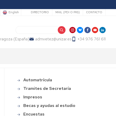
Secundario
English
DIRECTORIO
MAIL (PDI O PAS)
CONTACTO
Search
Zaragoza (España)
admvetez@unizar.es
+34 976 761 611
Automatrícula
Académico
Tramites de Secretaría
Impresos
Becas y ayudas al estudio
Encuestas