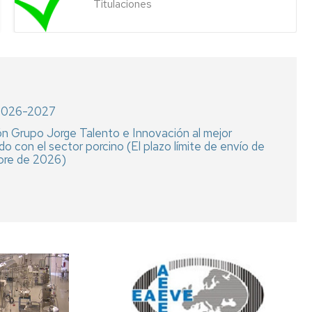
Titulaciones
Radi
ión
Serv
BP
Clíni
de
aux
Rumi
(SC
 2026-2027
us
Serv
cas
de
ón Grupo Jorge Talento e Innovación al mejor
Diag
o con el sector porcino (El plazo límite de envío de
Anat
mbre de 2026)
Vete
ía
Serv
de
mérica
Expe
Anim
cas
ración