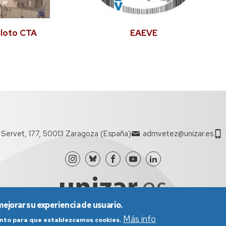
iloto CTA
EAEVE
l Servet, 177, 50013 Zaragoza (España)
admvetez@unizar.es
mejorar su experiencia de usuario.
Más info
iento para que establezcamos cookies.