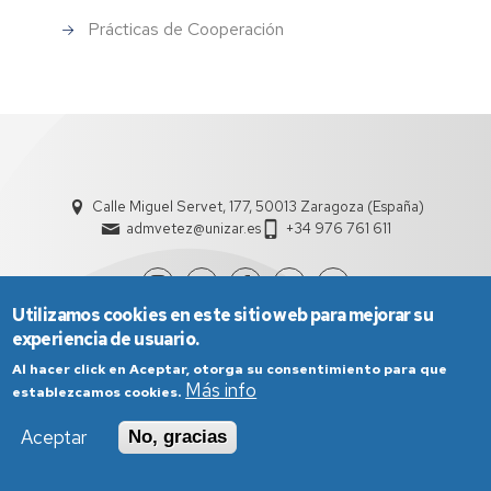
Prácticas de Cooperación
Calle Miguel Servet, 177, 50013 Zaragoza (España)
admvetez@unizar.es
+34 976 761 611
Utilizamos cookies en este sitio web para mejorar su
experiencia de usuario.
Al hacer click en Aceptar, otorga su consentimiento para que
Más info
establezcamos cookies.
Aceptar
No, gracias
Aviso Legal
Condiciones generales de uso
Política de Privacidad
Política de Cookies
Política de Accesibilidad