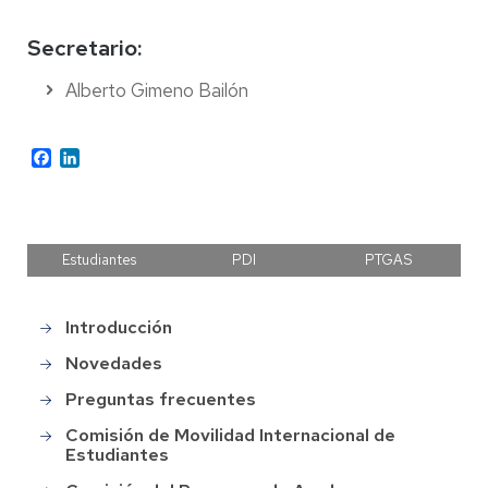
Secretario:
Alberto Gimeno Bailón
Facebook
LinkedIn
Estudiantes
PDI
PTGAS
Introducción
Main
menu
Novedades
Preguntas frecuentes
Comisión de Movilidad Internacional de
Estudiantes