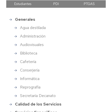
Estudiantes
PDI
PTGAS
Generales
Main
menu
Agua destilada
Administración
Audiovisuales
Biblioteca
Cafetería
Conserjería
Informática
Reprografía
Secretaría Decanato
Calidad de los Servicios