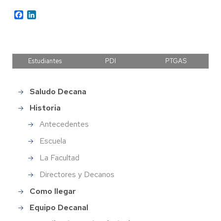
Facebook
LinkedIn
Estudiantes
PDI
PTGAS
Saludo Decana
Main
menu
Historia
Antecedentes
Escuela
La Facultad
Directores y Decanos
Como llegar
Equipo Decanal