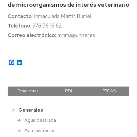
de microorganismos de interés veterinario
Contacto
: Inmaculada Martín Burriel
Teléfono
: 976 76 16 62
Correo electrónico:
minma@unizar.es
Facebook
LinkedIn
Estudiantes
PDI
PTGAS
Generales
Main
menu
Agua destilada
Administración