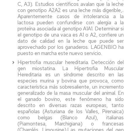
C, A3). Estudios científicos avalan que la leche
con genotipo A2A2 es una leche más digerible,..
Aparentemente casos de intolerancia a la
lactosa pueden confundirse con alergia a la
proteína asociada al genotipo A1A1. Determinar si
el genotipo de una vaca es A1 o A2, confiere un
dato de calidad en la leche que puede ser
aprovechado por los ganaderos. LAGENBIO ha
puesto en marcha este nuevo servicio.
Hipertrofia muscular hereditaria. Detección del
gen miostatina. La Hipertrofia Muscular
Hereditaria es un síndrome descrito en las
especies murina y bovina que provoca, como
característica más sobresaliente, un incremento
generalizado de la masa muscular del animal. En
el ganado bovino, este fenómeno ha sido
descrito en diversas razas europeas, tanto
españolas (Asturiana de los Valles, Pirenaica)
como belgas (Blanco Azul), italianas
(Piamontesa, Marchigiana) o francesas
(Charolés, Limousine).Las mutaciones del gen