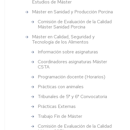
Estudios de Máster
tinal
energético
Premios
Premio
Instituciones
erjería
Máster en Sanidad y Producción Porcina
ales
"Marta
Veterinarias
Rodrigo
Festividad
Concursos
Comisión de Evaluación de la Calidad
rmática
anos
Teruel"
Máster Sanidad Porcina
del
Festividad
Organizaciones
centro
del
Veterinarias
ografía
Máster en Calidad, Seguridad y
sis
Premio
Centro
Tecnología de los Alimentos
Coris
Jornada
Asociaciones
etaría
sos
Gruart
Puertas
Acto
científicas
nato
Información sobre asignaturas
Abiertas
Académico
y
Coordinadores asignaturas Máster
rias
Festividad
profesionales
CSTA
as
del
veterinarias
Jornadas
Centro
orientación
Programación docente (Horarios)
ño
profesional
Asociaciones
Acto
científicas
Prácticas con animales
imiento
de
y
Catedras
Tribunales de 5ª y 6ª Convocatoria
Graduación
profesionales
institucionales
es
(Grados)
CTA
y
Prácticas Externas
de
ra
empresa
Acto
Revistas
Trabajo Fin de Máster
tica
Graduación
on
Comisión de Evaluación de la Calidad
(Másteres)
line
Convenios