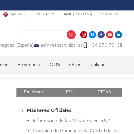
Secundario
English
DIRECTORIO
MAIL (PDI O PAS)
CONTACTO
Buscar
Zaragoza (España)
admvetez@unizar.es
+34 976 761 611
cios
Proy. social
ODS
Otros
Calidad
rales
a
Visita
Objetivos
Facultades
Sistema
ilada
Virtual
de
de
Interno
desarrollo
Veterinaria
de
dad
Estudiantes
PDI
PTGAS
sostenible
Españolas
Garantía
nistración
El
de
Póster
Calidad
cios
y
Documentos
Centros
ovisuales
Másteres Oficiales
Estudios
el
ODS
españoles
de
Proyecto
que
cios
sis
ioteca
Información de los Másteres en la UZ
Posgrado
del
imparten
cíficos
Medidas
Comisión de Garantía de la Calidad de los
mes
CTA
obiota
ahorro
tería