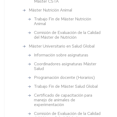
Máster CSTA
falopatías
Veterinaria
Campus
Máster Nutrición Animal
ital
Iberus
Spin-
rinario
off
Trabajo Fin de Máster Nutrición
Animal
Otros
enlaces
Comisión de Evaluación de la Calidad
de
del Máster de Nutrición
ratorio
interés
Máster Universitario en Salud Global
estar
al
Información sobre asignaturas
Coordinadores asignaturas Máster
ratorio
Salud
tica
Programación docente (Horarios)
uímica
Trabajo Fin de Máster Salud Global
ta
Certificado de capacitación para
to
manejo de animales de
experimentación
Comisión de Evaluación de la Calidad