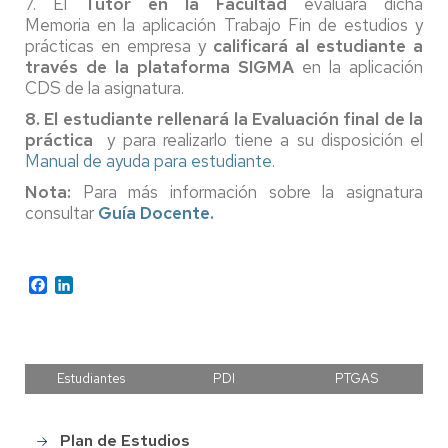
7. El
Tutor en la Facultad
evaluará dicha
Memoria en la aplicación Trabajo Fin de estudios y
prácticas en empresa y
calificará al estudiante a
través de la plataforma SIGMA
en la aplicación
CDS de la asignatura.
8. El estudiante rellenará la Evaluación final de la
práctica
y para realizarlo tiene a su disposición el
Manual de ayuda para estudiante
.
Nota:
Para más información sobre la asignatura
consultar
Guía Docente.
Facebook
LinkedIn
Estudiantes
PDI
PTGAS
Plan de Estudios
Grado