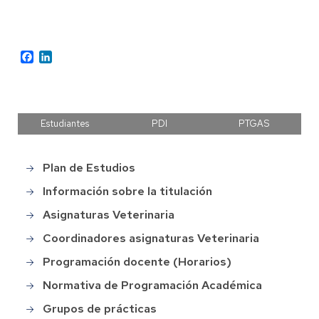
Facebook
LinkedIn
Estudiantes
PDI
PTGAS
Plan de Estudios
Grado
en
Información sobre la titulación
Veterinaria
Asignaturas Veterinaria
Coordinadores asignaturas Veterinaria
Programación docente (Horarios)
Normativa de Programación Académica
Grupos de prácticas