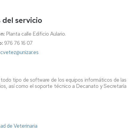
Comité
intes
acional
Redes
de
en
sociales
Cons
Seguridad
anim
antes
 del servicio
y
y
Enlaces
Info
Salud
hum
ión
de
n:
Planta calle Edificio Aulario.
interés
Repr
Información
Análi
ama
o:
976 76 16 07
General
de
Secr
sobre
Pien
s
icvetez@unizar.es
Deca
Riesgos
y
y
Mate
cas
Seguridad
Prim
acionales
y
 todo tipo de software de los equipos informáticos de las
Normativa
ración
Dise
arios, así como el soporte técnico a Decanato y Secretaría
y
Protocolos
segu
ante
Específicos
de
inador
Facultad
plan
de
de
es
Veterinaria
mejo
gené
s
tad de Veterinaria
Seguro