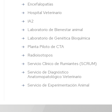
falopatías
Veterinaria
Encefalopatías
Campus
ital
Iberus
Spin-
Hospital Veterinario
rinario
off
IA2
Otros
enlaces
Laboratorio de Bienestar animal
de
ratorio
interés
Laboratorio de Genética Bioquímica
Planta Piloto de CTA
estar
al
Radioisotopos
ratorio
Servicio Clínico de Rumiantes (SCRUM)
Servicio de Diagnóstico
tica
Anatomopatológico Veterinario
uímica
Servicio de Experimentación Animal
ta
to