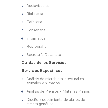
tinal
energético
Audiovisuales
Premios
Premio
Instituciones
erjería
ales
"Marta
Veterinarias
Biblioteca
Rodrigo
Festividad
Concursos
rmática
Cafetería
anos
Teruel"
del
Festividad
Organizaciones
centro
del
Veterinarias
ografía
Conserjería
sis
Premio
Centro
Coris
Jornada
Asociaciones
etaría
Informática
sos
Gruart
Puertas
Acto
científicas
nato
Reprografía
Abiertas
Académico
y
rias
Festividad
profesionales
Secretaría Decanato
as
del
veterinarias
Jornadas
Centro
orientación
Calidad de los Servicios
ño
profesional
Asociaciones
Servicios Específicos
Acto
científicas
imiento
de
y
Catedras
Análisis de microbiota intestinal en
Graduación
profesionales
institucionales
animales y humanos
es
(Grados)
CTA
y
de
Análisis de Piensos y Materias Primas
ra
empresa
Acto
Revistas
Diseño y seguimiento de planes de
tica
Graduación
on
mejora genética
(Másteres)
line
Convenios