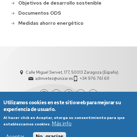
Objetivos de desarrollo sostenible
Main
menu
Documentos ODS
Medidas ahorro energético
Calle Miguel Servet, 177, 50013 Zaragoza (España)
admvetez@unizar.es
+34 976 761 611
Utilizamos cookies en este sitio web para mejorar su
experiencia de usuario.
Al hacer click en Aceptar, otorga su consentimiento para que
Más info
establezcamos cookies.
Aceptar
No, gracias