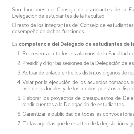
/
Estudiantes
Intern
Directores
Becas
Ingeniería
Son funciones del Consejo de estudiantes de la Fac
del
de
Coordinadores
y
y
Agroalimentaria
Delegación de estudiantes de la Facultad.
Centro
Estudi
de
Decanos
ayudas
y
Titulaciones
al
El resto de los integrantes del Consejo de estudiantes 
del
Delegación
estudio
Comis
desempeño de dichas funciones.
Medio
Estudiantes
del
Consejo
Informes
Rural
Progr
de
Gestión
Encuestas
Es
competencia del Delegado de estudiantes de l
de
Facultad
Consejo
Grado
Plan
Ayuda
Estudiantes
Solicitud
Representar a todos los alumnos de la Facultad de
en
Estudios
para
UZ
Departamentos
y
Presidir y dirigir las sesiones de la Delegación de e
Veterinaria
Prácti
recogida
Instalaciones
Intern
Asociaciones
del
Otros
Actuar de enlace entre los distintos órganos de re
Grado
Plan
de
Titulo
órganos
en
Estudios
Información
Velar por la ejecución de los acuerdos tomados e
Coope
y
y
Area
Ciencia
sobre
uso de los locales y de los medios puestos a dispo
del
comisiones
Personal
y
la
Instalaciones
Estudi
Suplemento
Estudiante
Elaborar los proyectos de presupuestos de Deleg
Tecnología
titulación
Coord
Europeo
Elecciones
rendir cuentas a la Delegación de estudiantes.
de
Información
Tutorización
los
Información
sobre
Enlac
Reconocimiento
Estudiantes
Normativa
Garantizar la publicidad de todas las convocatoria
Alimentos
sobre
la
de
de
del
Todas aquellas que le resulten de la legislación vig
asignaturas
titulación
interé
créditos
Centro
Información
Másteres
Información
estudiantes