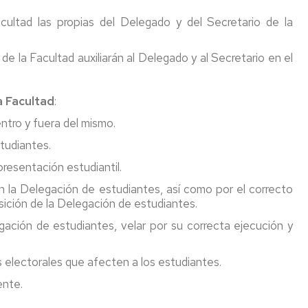
Comité
intes
acional
Redes
ultad las propias del Delegado y del Secretario de la
de
en
sociales
Cons
Seguridad
anim
antes
y
y
Enlaces
Info
de la Facultad auxiliarán al Delegado y al Secretario en el
Salud
hum
ión
de
interés
Repr
Información
Análi
ama
a Facultad
:
General
de
Secr
sobre
Pien
s
ntro y fuera del mismo.
Deca
Riesgos
y
studiantes.
y
Mate
cas
Seguridad
Prim
acionales
presentación estudiantil.
y
Normativa
n la Delegación de estudiantes, así como por el correcto
ración
Dise
y
sición de la Delegación de estudiantes.
Protocolos
segu
ante
ación de estudiantes, velar por su correcta ejecución y
Específicos
de
inador
Facultad
plan
de
de
es
s electorales que afecten a los estudiantes.
Veterinaria
mejo
ente.
gené
s
Seguro