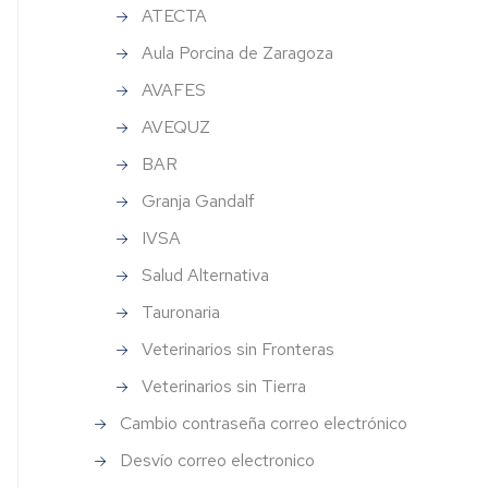
falopatías
Veterinaria
ATECTA
Campus
ital
Aula Porcina de Zaragoza
Iberus
Spin-
rinario
off
AVAFES
Otros
enlaces
AVEQUZ
de
ratorio
BAR
interés
Granja Gandalf
estar
al
IVSA
ratorio
Salud Alternativa
Tauronaria
tica
uímica
Veterinarios sin Fronteras
ta
Veterinarios sin Tierra
to
Cambio contraseña correo electrónico
Desvío correo electronico