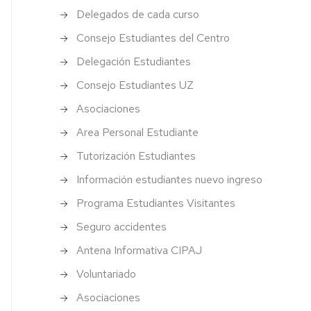
tinal
energético
Delegados de cada curso
Premios
Premio
Instituciones
erjería
ales
"Marta
Veterinarias
Consejo Estudiantes del Centro
Rodrigo
Festividad
Concursos
rmática
Delegación Estudiantes
anos
Teruel"
del
Festividad
Organizaciones
centro
del
Veterinarias
ografía
Consejo Estudiantes UZ
sis
Premio
Centro
Coris
Jornada
Asociaciones
Asociaciones
etaría
sos
Gruart
Puertas
Acto
científicas
nato
Area Personal Estudiante
Abiertas
Académico
y
rias
Festividad
profesionales
Tutorización Estudiantes
as
del
veterinarias
Jornadas
Centro
orientación
Información estudiantes nuevo ingreso
ño
profesional
Asociaciones
Programa Estudiantes Visitantes
Acto
científicas
imiento
de
y
Catedras
Seguro accidentes
Graduación
profesionales
institucionales
es
(Grados)
CTA
y
Antena Informativa CIPAJ
de
ra
Voluntariado
empresa
Acto
Revistas
tica
Graduación
on
Asociaciones
(Másteres)
line
Convenios