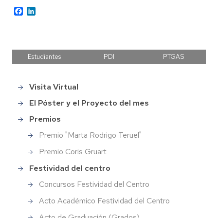
Facebook
LinkedIn
Estudiantes
PDI
PTGAS
Visita Virtual
Main
menu
El Póster y el Proyecto del mes
Premios
Premio "Marta Rodrigo Teruel"
Premio Coris Gruart
Festividad del centro
Concursos Festividad del Centro
Acto Académico Festividad del Centro
Acto de Graduación (Grados)