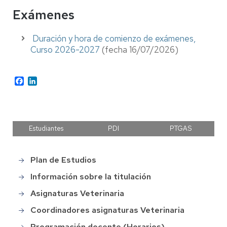
Exámenes
Duración y hora de comienzo de exámenes,
Curso 2026-2027
(fecha 16/07/2026)
Facebook
LinkedIn
Estudiantes
PDI
PTGAS
Plan de Estudios
Grado
en
Información sobre la titulación
Veterinaria
Asignaturas Veterinaria
Coordinadores asignaturas Veterinaria
Programación docente (Horarios)