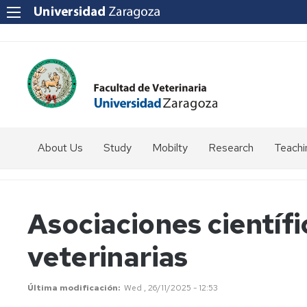
About Us
Study
Mobilty
Research
Teachi
How
Introduction
to
get
Students
Asociaciones científi
to
coordinator
us?
veterinarias
Programmes
SICUE
Staff
Directory
Erasmus
Última modificación
Wed , 26/11/2025 - 12:53
Erasmus