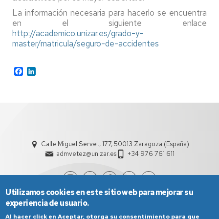
La información necesaria para hacerlo se encuentra
en el siguiente enlace
http://academico.unizar.es/grado-y-
master/matricula/seguro-de-accidentes
Facebook
LinkedIn
Calle Miguel Servet, 177, 50013 Zaragoza (España)
admvetez@unizar.es
+34 976 761 611
Utilizamos cookies en este sitio web para mejorar su
experiencia de usuario.
Al hacer click en Aceptar, otorga su consentimiento para que