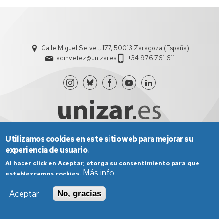
Calle Miguel Servet, 177, 50013 Zaragoza (España)
admvetez@unizar.es
+34 976 761 611
Utilizamos cookies en este sitio web para mejorar su
experiencia de usuario.
Aviso Legal
Condiciones generales de uso
Política de Privacidad
Política de Cookies
Al hacer click en Aceptar, otorga su consentimiento para que
Política de Accesibilidad
Más info
establezcamos cookies.
Aceptar
No, gracias