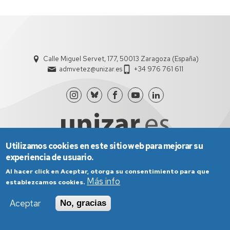
Calle Miguel Servet, 177, 50013 Zaragoza (España)
admvetez@unizar.es
+34 976 761 611
Utilizamos cookies en este sitio web para mejorar su
experiencia de usuario.
Aviso Legal
Condiciones generales de uso
Al hacer click en Aceptar, otorga su consentimiento para que
Política de Privacidad
Política de Cookies
Más info
establezcamos cookies.
Política de Accesibilidad
Aceptar
No, gracias