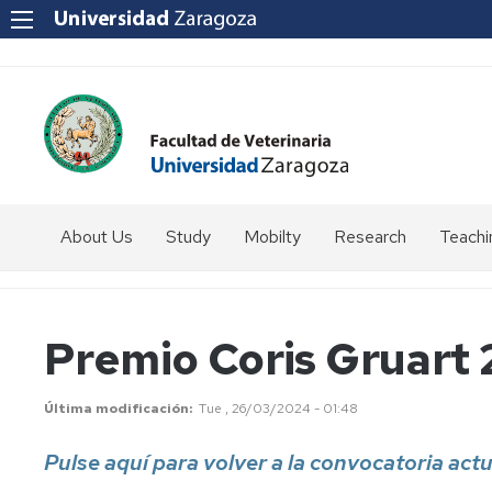
About Us
Study
Mobilty
Research
Teachi
How
Introduction
to
get
Students
Premio Coris Gruart
to
coordinator
us?
Programmes
SICUE
Última modificación
Tue , 26/03/2024 - 01:48
Staff
Directory
Erasmus
Pulse aquí para volver a la convocatoria actu
Erasmus