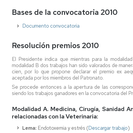
Internships
Bases de la convocatoria 2010
USA,
Asia,
Documento convocatoria
Oceanía
Americampus
Resolución premios 2010
Cooperation
El Presidente indica que mientras para la modalidad
modalidad B dos trabajos han sido valorados de manera 
cien, por lo que propone declarar el premio ex a
aceptada por los miembros del Patronato.
Se procede entonces a la apertura de las correspond
siendo los trabajos ganadores en la convocatoria del Pr
Modalidad A. Medicina, Cirugía, Sanidad An
relacionadas con la Veterinaria:
Lema:
Endotoxemia y estrés (
Descargar trabajo
)