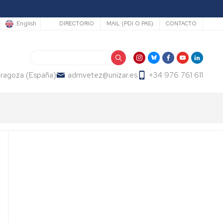
Secundario
English
DIRECTORIO
MAIL (PDI O PAS)
CONTACTO
Search
Zaragoza (España)
admvetez@unizar.es
+34 976 761 611