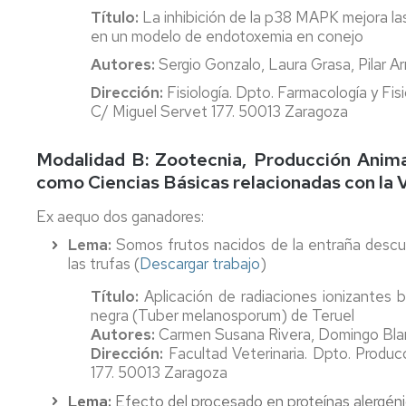
Título:
La inhibición de la p38 MAPK mejora las 
en un modelo de endotoxemia en conejo
Autores:
Sergio Gonzalo, Laura Grasa, Pilar Ar
Dirección:
Fisiología. Dpto. Farmacología y Fis
C/ Miguel Servet 177. 50013 Zaragoza
Modalidad B: Zootecnia, Producción Animal
como Ciencias Básicas relacionadas con la V
Ex aequo dos ganadores:
Lema:
Somos frutos nacidos de la entraña descua
las trufas (
Descargar trabajo
)
Título:
Aplicación de radiaciones ionizantes 
negra (Tuber melanosporum) de Teruel
Autores:
Carmen Susana Rivera, Domingo Blan
Dirección:
Facultad Veterinaria. Dpto. Produc
177. 50013 Zaragoza
Lema:
Efecto del procesado en proteínas alergéni