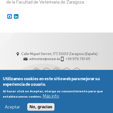
de la Facultad de Veterinaria de Zaragoza.
Facebook
LinkedIn
Calle Miguel Servet, 177, 50013 Zaragoza (España)
admvetez@unizar.es
+34 976 761 611
Utilizamos cookies en este sitio web para mejorar su
experiencia de usuario.
Al hacer click en Aceptar, otorga su consentimiento para que
Más info
establezcamos cookies.
Aceptar
No, gracias
Aviso Legal
Condiciones generales de uso
Política de Privacidad
Política de Cookies