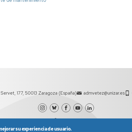
parte de mantenimiento
l Servet, 177, 50013 Zaragoza (España)
admvetez@unizar.es
mejorar su experiencia de usuario.