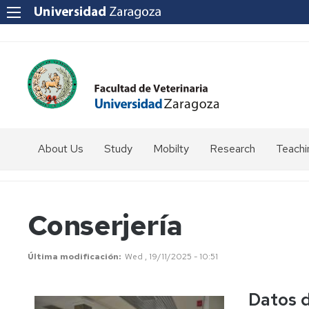
About Us
Study
Mobilty
Research
Teachi
How
Introduction
to
get
Students
Conserjería
to
coordinator
us?
Programmes
SICUE
Última modificación
Wed , 19/11/2025 - 10:51
Staff
Directory
Erasmus
Datos d
Erasmus