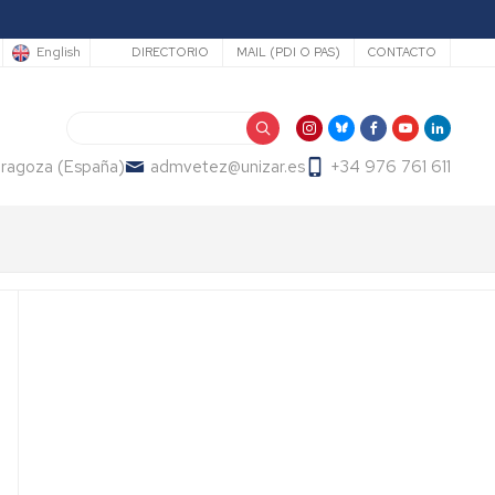
Secundario
English
DIRECTORIO
MAIL (PDI O PAS)
CONTACTO
Search
Zaragoza (España)
admvetez@unizar.es
+34 976 761 611