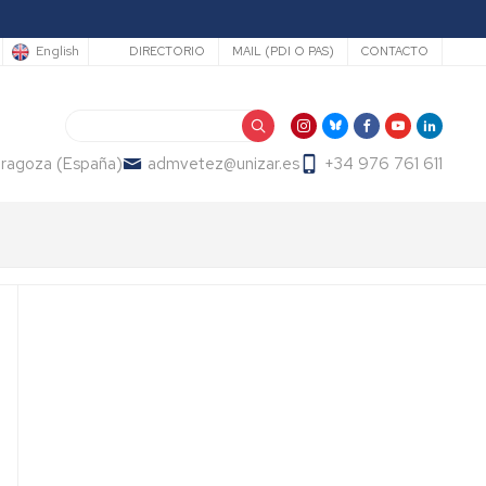
Secundario
English
DIRECTORIO
MAIL (PDI O PAS)
CONTACTO
Search
Zaragoza (España)
admvetez@unizar.es
+34 976 761 611