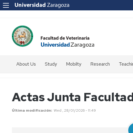
About Us
Study
Mobilty
Research
Teachi
How
Introduction
to
get
Students
Actas Junta Facultad
to
coordinator
us?
Programmes
SICUE
Última modificación
Wed , 28/01/2026 - 11:49
Staff
Directory
Erasmus
Erasmus