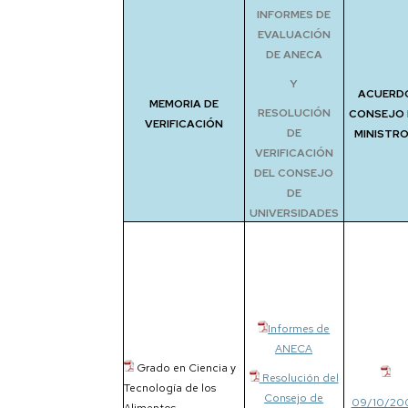
Internships
INFORMES DE
EVALUACIÓN
USA,
DE ANECA
Asia,
Y
Oceanía
ACUERD
MEMORIA DE
RESOLUCIÓN
CONSEJO 
Americampus
VERIFICACIÓN
DE
MINISTR
VERIFICACIÓN
Cooperation
DEL CONSEJO
DE
UNIVERSIDADES
Informes de
ANECA
Grado en Ciencia y
Resolución del
Tecnología de los
Consejo de
09/10/20