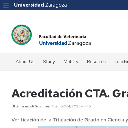
About Us
Study
Mobilty
Research
Teachi
How
Introduction
to
get
Students
Acreditación CTA. Gr
to
coordinator
us?
Programmes
SICUE
Última modificación
Tue , 07/01/2025 - 11:46
Staff
Directory
Erasmus
Verificación de la Titulación de Grado en Ciencia 
Erasmus