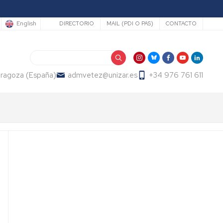
Secundario
English
DIRECTORIO
MAIL (PDI O PAS)
CONTACTO
Search
Zaragoza (España)
admvetez@unizar.es
+34 976 761 611