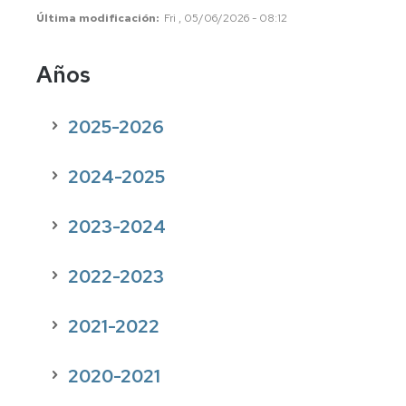
Internships
Última modificación
Fri , 05/06/2026 - 08:12
USA,
Asia,
Años
Oceanía
Americampus
2025-2026
Cooperation
2024-2025
2023-2024
2022-2023
2021-2022
2020-2021