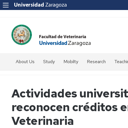
About Us
Study
Mobilty
Research
Teachi
How
Introduction
to
get
Students
Actividades universit
to
coordinator
us?
reconocen créditos e
Programmes
SICUE
Staff
Directory
Erasmus
Veterinaria
Erasmus