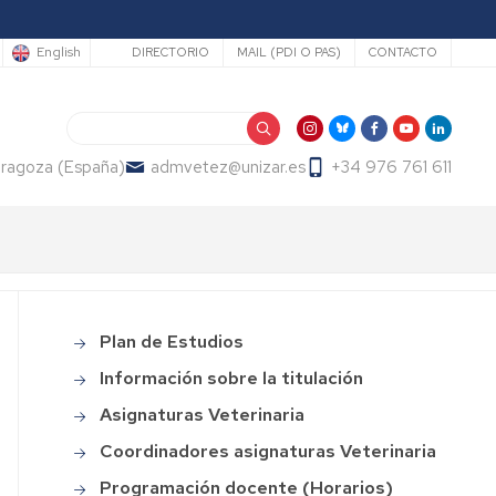
Secundario
English
DIRECTORIO
MAIL (PDI O PAS)
CONTACTO
Search
Zaragoza (España)
admvetez@unizar.es
+34 976 761 611
Plan de Estudios
Grado
en
Información sobre la titulación
Veterinaria
Asignaturas Veterinaria
Coordinadores asignaturas Veterinaria
Programación docente (Horarios)