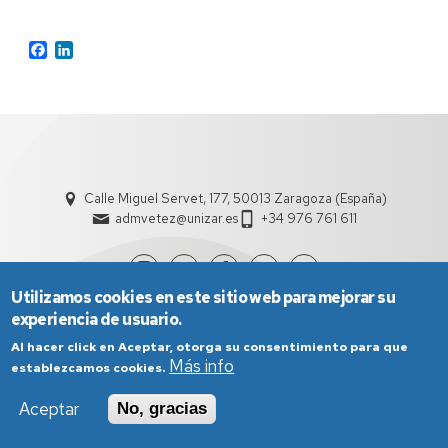
Facebook
LinkedIn
Calle Miguel Servet, 177, 50013 Zaragoza (España)
admvetez@unizar.es
+34 976 761 611
Utilizamos cookies en este sitio web para mejorar su
experiencia de usuario.
Al hacer click en Aceptar, otorga su consentimiento para que
Más info
establezcamos cookies.
Aceptar
No, gracias
Aviso Legal
Condiciones generales de uso
Política de Privacidad
Política de Cookies
Política de Accesibilidad