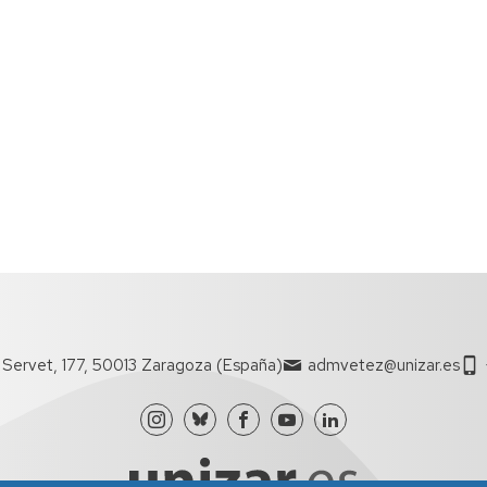
l Servet, 177, 50013 Zaragoza (España)
admvetez@unizar.es