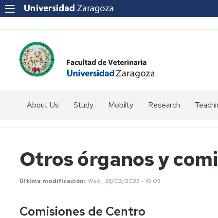
About Us
Study
Mobilty
Research
Teachi
How
Introduction
to
get
Students
Otros órganos y comi
to
coordinator
us?
Programmes
SICUE
Última modificación
Wed , 26/02/2025 - 10:05
Staff
Directory
Erasmus
Comisiones de Centro
Erasmus