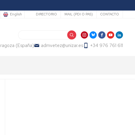
Secundario
English
DIRECTORIO
MAIL (PDI O PAS)
CONTACTO
Search
Zaragoza (España)
admvetez@unizar.es
+34 976 761 611