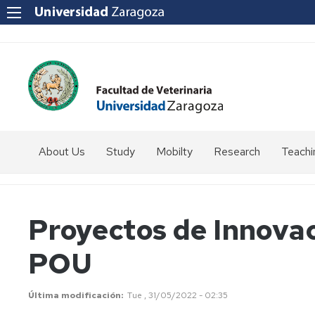
About Us
Study
Mobilty
Research
Teachi
How
Introduction
to
get
Students
Proyectos de Innova
to
coordinator
us?
POU
Programmes
SICUE
Staff
Directory
Erasmus
Última modificación
Tue , 31/05/2022 - 02:35
Erasmus