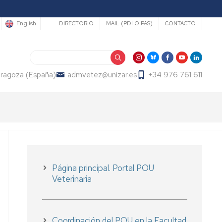
Secundario
English
DIRECTORIO
MAIL (PDI O PAS)
CONTACTO
Search
Zaragoza (España)
admvetez@unizar.es
+34 976 761 611
Página principal. Portal POU
Veterinaria
Coordinación del POU en la Facultad