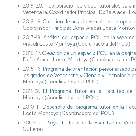
Internships
2019-20: Incorporación de vídeo-tutoriales para m
Veterinaria. Coordinador Principal: Doña Araceli
USA,
2018-19.
Creación de un aula virtual para la optimi
Asia,
Coordinador Principal: Doña Araceli Loste Monto
Oceanía
2017-18.
Análisis del espacio POU en la web de l
Americampus
Araceli Loste Montoya (Coordinadora del POU)
2016-17.
Creación de un espacio POU en la página
Cooperation
Doña Araceli Loste Montoya (Coordinadora del 
2015-16.
Programa de orientación personalizado pa
los grados de Veterinaria y Ciencia y Tecnología d
Montoya (Coordinadora del POU)
2011-12.
El Programa Tutor en la Facultad de 
Montoya (Coordinadora del POU)
2010-11.
Desarrollo del programa tutor en la Fac
Loste Montoya (Coordinadora del POU)
2009-10.
Proyecto tutor en la Facultad de Veteri
Gutiérrez