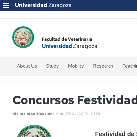
About Us
Study
Mobilty
Research
Teachi
How
Introduction
to
get
Students
Concursos Festividad
to
coordinator
us?
Programmes
SICUE
Última modificación
Mon , 27/04/2026 - 01:29
Staff
Directory
Erasmus
Festividad de
Erasmus