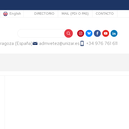
Secundario
English
DIRECTORIO
MAIL (PDI O PAS)
CONTACTO
Search
Zaragoza (España)
admvetez@unizar.es
+34 976 761 611