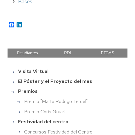
Bases
Facebook
LinkedIn
Estudiantes
PDI
PTGAS
Visita Virtual
Main
menu
El Póster y el Proyecto del mes
Premios
Premio "Marta Rodrigo Teruel"
Premio Coris Gruart
Festividad del centro
Concursos Festividad del Centro