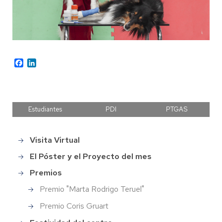
Facebook
LinkedIn
Estudiantes
PDI
PTGAS
Visita Virtual
Main
menu
El Póster y el Proyecto del mes
Premios
Premio "Marta Rodrigo Teruel"
Premio Coris Gruart