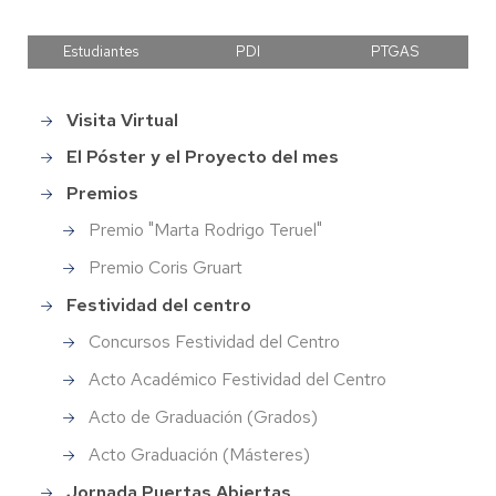
Estudiantes
PDI
PTGAS
Visita Virtual
Main
menu
El Póster y el Proyecto del mes
Premios
Premio "Marta Rodrigo Teruel"
Premio Coris Gruart
Festividad del centro
Concursos Festividad del Centro
Acto Académico Festividad del Centro
Acto de Graduación (Grados)
Acto Graduación (Másteres)
Jornada Puertas Abiertas