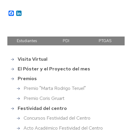
Facebook
LinkedIn
Estudiantes
PDI
PTGAS
Visita Virtual
Main
menu
El Póster y el Proyecto del mes
Premios
Premio "Marta Rodrigo Teruel"
Premio Coris Gruart
Festividad del centro
Concursos Festividad del Centro
Acto Académico Festividad del Centro