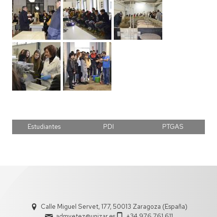
Estudiantes
PDI
PTGAS
Calle Miguel Servet, 177, 50013 Zaragoza (España)
admvetez@unizar.es
+34 976 761 611