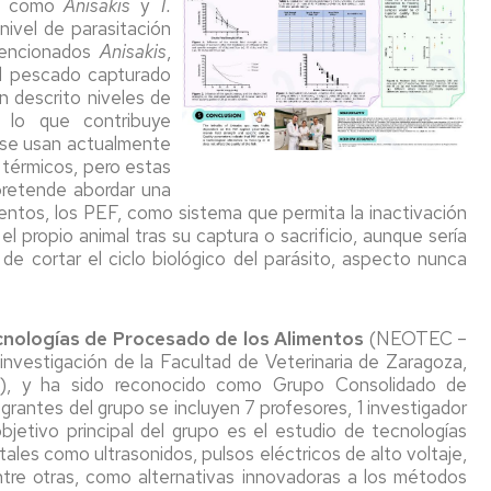
os como
Anisakis
y
T.
ivel de parasitación
mencionados
Anisakis
,
l pescado capturado
n descrito niveles de
 lo que contribuye
 se usan actualmente
 térmicos, pero estas
 pretende abordar una
entos, los PEF, como sistema que permita la inactivación
el propio animal tras su captura o sacrificio, aunque sería
n de cortar el ciclo biológico del parásito, aspecto nunca
nologías de Procesado de los Alimentos
(NEOTEC –
investigación de la Facultad de Veterinaria de Zaragoza,
IA2), y ha sido reconocido como Grupo Consolidado de
grantes del grupo se incluyen 7 profesores, 1 investigador
bjetivo principal del grupo es el estudio de tecnologías
ales como ultrasonidos, pulsos eléctricos de alto voltaje,
 entre otras, como alternativas innovadoras a los métodos