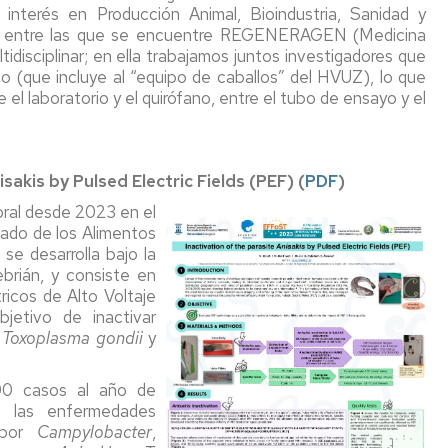
Radi
interés en Producción Animal, Bioindustria, Sanidad y
ión
eas, entre las que se encuentre REGENERAGEN (Medicina
Serv
idisciplinar; en ella trabajamos juntos investigadores que
BP
Clíni
co (que incluye al “equipo de caballos” del HVUZ), lo que
de
el laboratorio y el quirófano, entre el tubo de ensayo y el
aux
Rumi
(SC
us
Serv
sakis by Pulsed Electric Fields (PEF)
(
PDF
)
cas
de
Diag
oral desde 2023 en el
Anat
ado de los Alimentos
Vete
 se desarrolla bajo la
ía
ebrián, y consiste en
Serv
tricos de Alto Voltaje
de
mérica
bjetivo de inactivar
Expe
,
Toxoplasma gondii
y
Anim
cas
00 casos al año de
ración
e las enfermedades
s por
Campylobacter
,