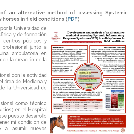
Comité
intes
acional
Redes
de
en
sociales
Cons
f an alternative method of assessing Systemic
Seguridad
anim
antes
horses in field conditions (
PDF
)
y
y
Enlaces
Info
Salud
hum
por la Universidad de
ión
de
línica y de formación
interés
Repr
Información
Análi
ama
 centros públicos y
General
de
 profesional junto a
Secr
sobre
Pien
s
uina ambulatoria en
Deca
Riesgos
y
con la creación de la
y
Mate
cas
Seguridad
Prim
acionales
nal con la actividad
y
l área de Medicina y
Normativa
ración
Dise
de la Universidad de
y
Protocolos
segu
ante
Específicos
de
inador
sional como técnico
Facultad
plan
vicios) en el Hospital
de
de
es
ese puesto desarrollo
Veterinaria
mejo
tener mi condición de
gené
s
do a asumir nuevas
Seguro