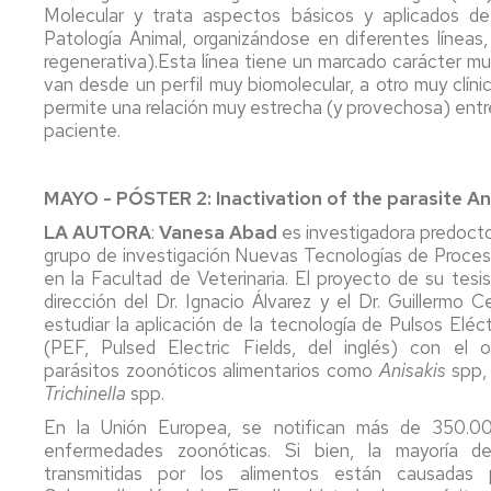
Máster
Comisión
docente
Comisión
Prácticas
doble
antiguas
Molecular y trata aspectos básicos y aplicados de 
en
Evaluación
de
con
titulac
Desvío
AVAFES
Patología Animal, organizándose en diferentes lín
Sanidad
Calidad
Prácticas
Evaluación
animales
UZ-
correo
regenerativa).Esta línea tiene un marcado carácter mult
y
Máster
con
de
ENSC
electronico
AVEQUZ
van desde un perfil muy biomolecular, a otro muy clíni
Producción
Sanidad
animales
la
Grupos
-
permite una relación muy estrecha (y provechosa) entre 
Porcina
Porcina
Calidad
de
Borde
BAR
paciente.
Trabajo
Prácticas
INP
Máster
Trabajo
Fin
Comisión
CTA
Granja
Nutrición
Fin
de
de
Erasm
Gandalf
MAYO - PÓSTER 2: Inactivation of the parasite Ani
Animal
de
Máster
Garantía
Calendario
Prácti
Máster
CSTA
de
y
LA AUTORA
:
Vanesa Abad
es investigadora predoct
IVSA
Nutrición
Máster
Programación
la
Convocatoria
USA,
grupo de investigación Nuevas Tecnologías de Proces
Animal
Universitario
docente
Comisión
Calidad
de
Asia,
en la Facultad de Veterinaria. El proyecto de su tesis
Salud
en
Evaluación
Exámenes
Ocean
dirección del Dr. Ignacio Álvarez y el Dr. Guillermo C
Alternativa
Salud
Comisión
Comisión
Calidad
Reconocimientos
estudiar la aplicación de la tecnología de Pulsos Eléc
Global
Evaluación
Evaluación
Máster
Académicos
Comisión
Iberoa
(PEF, Pulsed Electric Fields, del inglés) con el o
Tauronaria
Calidad
Calidad
CSTA
de
parásitos zoonóticos alimentarios como
Anisakis
spp
Máster
Máster
Reconocimiento
Evaluación
Prácti
Veterinarios
Trichinella
spp.
Nutrición
Salud
Tribunales
actividades
de
de
sin
Global
de
universitarias
la
En la Unión Europea, se notifican más de 350.0
Coope
Fronteras
5ª
Calidad
enfermedades zoonóticas. Si bien, la mayoría d
Coordinadores
y
Prácticas
transmitidas por los alimentos están causada
Veterinarios
asignaturas
6ª