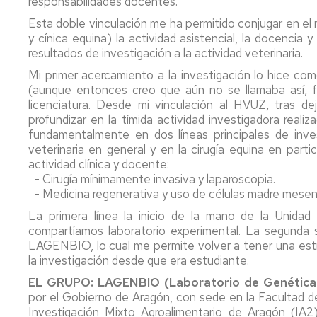
responsabilidades docentes.
Oficiales
de
Coordinadores
Información
Asocia
Acceso
nuevo
Calidad
los
asignaturas
sobre
Intern
a
ingreso
Esta doble vinculación me ha permitido conjugar en el
de
Másteres
Estudios
Veterinaria
asignaturas
de
Grado
las
y cínica equina) la actividad asistencial, la docencia 
en
Propios
Estudi
Titulaciones
Programa
resultados de investigación a la actividad veterinaria.
la
Programación
Coordinadores
Cambio
Estudiantes
Mi primer acercamiento a la investigación lo hice c
UZ
Doctorado
docente
Asignaturas
Bolsa
estudios
Visitantes
Acreditación
Acreditación
(aunque entonces creo que aún no se llamaba así, fu
(Horarios)
CTA
estudi
grado
Veterinaria
Comisión
licenciatura. Desde mi vinculación al HVUZ, tras de
intern
Seguro
Identidad
Garantía
profundizar en la tímida actividad investigadora rea
Normativa
Programación
Calendario
accidentes
Corporativa
Acreditación
Calidad
fundamentalmente en dos líneas principales de inv
Programación
docente
Progr
SICU
Académico
Facultad
CTA
Máster
Académica
(Horarios)
veterinaria en general y en la cirugía equina en part
Veterinaria
Antena
actividad clínica y docente:
Erasm
Normativa
Informativa
Acreditación
Máster
Información
Grupos
Calendario
- Cirugía mínimamente invasiva y laparoscopia.
Académica
CIPAJ
Formulario
EAEVE
en
sobre
de
de
- Medicina regenerativa y uso de células madre mesen
General
Progr
de
Calidad,
Asignaturas
Prácticas
actividades
de
Contacto
Voluntariado
La primera línea la inicio de la mano de la Unida
Seguridad
de
doble
Plan
compartíamos laboratorio experimental. La segunda s
y
Coordinadores
evaluación
Calendario
titulac
de
Asociaciones
ATECTA
LAGENBIO, lo cual me permite volver a tener una estre
Tecnología
asignaturas
y
UZ-­
orientación
la investigación desde que era estudiante.
de
Máster
Convocatoria
Normativa
FMVZ
Universitaria
Cambio
Aula
los
CSTA
de
Programación
contraseña
Porcina
EL GRUPO: LAGENBIO (Laboratorio de Genética 
Alimentos
Exámenes
Académica
Progr
Programas
correo
de
por el Gobierno de Aragón, con sede en la Facultad de 
Programación
de
asignaturas
electrónico
Zaragoza
Investigación Mixto Agroalimentario de Aragón (IA2