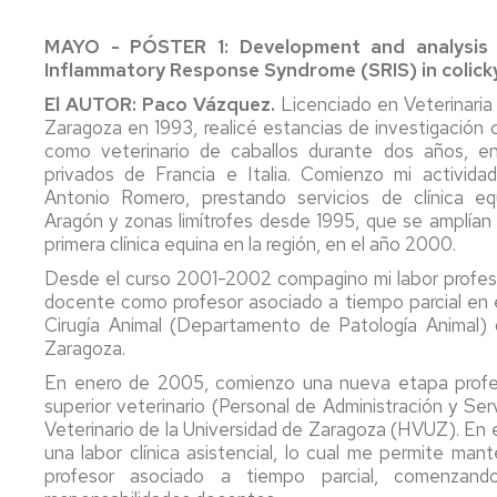
/
Estudiantes
Intern
Directores
Becas
Ingeniería
del
de
Coordinadores
y
y
MAYO - PÓSTER 1: Development and analysis o
Agroalimentaria
Centro
Estudi
de
Decanos
ayudas
Inflammatory Response Syndrome (SRIS) in colicky 
y
Titulaciones
al
del
El AUTOR:
Paco Vázquez.
Licenciado en Veterinaria 
Delegación
estudio
Comis
Medio
Zaragoza en 1993, realicé estancias de investigación c
Estudiantes
del
Consejo
Informes
Rural
Progr
como veterinario de caballos durante dos años, en
de
Gestión
Encuestas
de
Facultad
Consejo
privados de Francia e Italia. Comienzo mi actividad
Grado
Plan
Ayuda
Estudiantes
Solicitud
Antonio Romero, prestando servicios de clínica eq
en
Estudios
para
UZ
Departamentos
y
Aragón y zonas limítrofes desde 1995, que se amplían 
Veterinaria
Prácti
recogida
primera clínica equina en la región, en el año 2000.
Instalaciones
Intern
Asociaciones
del
Otros
Desde el curso 2001-2002 compagino mi labor profesio
Grado
Plan
de
Titulo
órganos
docente como profesor asociado a tiempo parcial en e
en
Estudios
Información
Coope
y
y
Area
Cirugía Animal (Departamento de Patología Animal) 
Ciencia
sobre
del
comisiones
Personal
y
Zaragoza.
la
Instalaciones
Estudi
Suplemento
Estudiante
Tecnología
titulación
Coord
Europeo
Elecciones
En enero de 2005, comienzo una nueva etapa profe
de
Información
Tutorización
superior veterinario (Personal de Administración y Ser
los
Información
sobre
Enlac
Reconocimiento
Estudiantes
Normativa
Veterinario de la Universidad de Zaragoza (HVUZ). En 
Alimentos
sobre
la
de
de
del
una labor clínica asistencial, lo cual me permite man
asignaturas
titulación
interé
créditos
Centro
Información
profesor asociado a tiempo parcial, comenzan
Másteres
Información
estudiantes