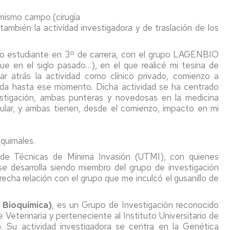
accidentes
Ence
ciones
acionales
 mismo campo (cirugía
Actuaciones
Hosp
y también la actividad investigadora y de traslación de los
en
Vete
antes
caso
omo estudiante en 3º de carrera, con el grupo LAGENBIO
de
IA2
e en el siglo pasado…), en el que realicé mi tesina de
accidente
antes
jar atrás la actividad como clínico privado, comienzo a
acionales
Labo
lizada hasta ese momento. Dicha actividad se ha centrado
Formación
de
estigación, ambas punteras y novedosas en la medicina
Bien
amas
E
icular, y ambas tienen, desde el comienzo, impacto en mi
Planes
anim
de
us
Autoprotección
Labo
de
quimales.
ama
Gené
d de Técnicas de Mínima Invasión (UTMI), con quienes
Bioq
e desarrolla siendo miembro del grupo de investigación
ión
cha relación con el grupo que me inculcó el gusanillo de
Plan
Pilo
/USP
de
Bioquímica)
, es un Grupo de Investigación reconocido
CTA
ama
Veterinaria y perteneciente al Instituto Universitario de
). Su actividad investigadora se centra en la Genética