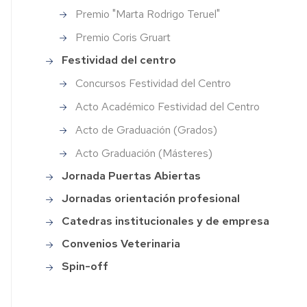
tinal
energético
Premio "Marta Rodrigo Teruel"
Premios
Premio
Instituciones
erjería
ales
"Marta
Veterinarias
Premio Coris Gruart
Rodrigo
Festividad
Concursos
rmática
Festividad del centro
anos
Teruel"
del
Festividad
Organizaciones
centro
del
Veterinarias
ografía
Concursos Festividad del Centro
sis
Premio
Centro
Coris
Jornada
Asociaciones
Acto Académico Festividad del Centro
etaría
sos
Gruart
Puertas
Acto
científicas
nato
Acto de Graduación (Grados)
Abiertas
Académico
y
rias
Festividad
profesionales
Acto Graduación (Másteres)
as
del
veterinarias
Jornadas
Centro
orientación
Jornada Puertas Abiertas
ño
profesional
Asociaciones
Jornadas orientación profesional
Acto
científicas
imiento
de
y
Catedras
Catedras institucionales y de empresa
Graduación
profesionales
institucionales
es
(Grados)
CTA
Convenios Veterinaria
y
de
Spin-off
ra
empresa
Acto
Revistas
tica
Graduación
on
(Másteres)
line
Convenios