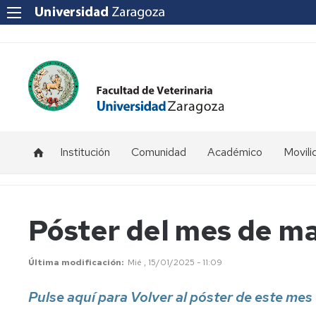
Institución
Comunidad
Académico
Movili
Saludo
P.D.I.
Estudios
Doble
Introd
Decana
Grado
Consecutivo
P.T.G.A.S.
Automatrícula
Noved
Póster del mes de m
en
Historia
Antecedentes
Ciencia
Estudiantes
Delegados
Tramites
Pregu
y
Como
Escuela
de
de
frecue
Última modificación
Mié , 15/01/2025 - 11:09
Tecnología
llegar
cada
Secretaría
de
curso
La
Comis
Pulse aquí para Volver al póster de este mes
los
Equipo
Facultad
Impresos
de
Alimentos
Decanal
Consejo
Movili