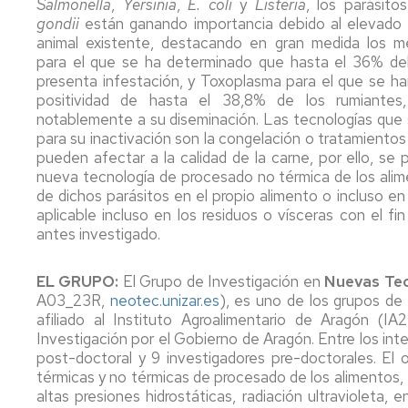
Externas
Comisión
Salmonella
,
Yersinia
,
E. coli
y
Listeria
, los parásit
sin
Máster
Convocatoria
Tuteladas
de
gondii
están ganando importancia debido al elevado n
Tierra
Salud
Garantía
animal existente, destacando en gran medida los 
Global
de
Trabajo
para el que se ha determinado que hasta el 36% de
la
fin
presenta infestación, y Toxoplasma para el que se ha
Guías
Calidad
de
positividad de hasta el 38,8% de los rumiantes,
docentes
grado
notablemente a su diseminación. Las tecnologías que
Master
Reconocimientos
para su inactivación son la congelación o tratamientos
Salud
Académicos
Tribunales
pueden afectar a la calidad de la carne, por ello, se
de
nueva tecnología de procesado no térmica de los alim
Trabajo
5ª
Reconocimiento
de dichos parásitos en el propio alimento o incluso en 
Fin
y
actividades
aplicable incluso en los residuos o vísceras con el fi
Master
6ª
universitarias
antes investigado.
Convocatoria
Prácticas
Prácticas
Prácticas
Externas
Externas
EL GRUPO:
El Grupo de Investigación en
Nuevas Tec
con
CTA
A03_23R,
neotec.unizar.es
), es uno de los grupos de 
animales
(procedimiento
Trabajo
afiliado al Instituto Agroalimentario de Aragón (
para
fin
Investigación por el Gobierno de Aragón. Entre los inte
estudiantes)
Diploma
de
post-doctoral y 9 investigadores pre-doctorales. El o
capacitación
grado
térmicas y no térmicas de procesado de los alimentos, t
manejo
altas presiones hidrostáticas, radiación ultravioleta,
animales
Tribunales