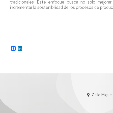
tradicionales. Este enfoque busca no solo mejorar 
de
incrementar la sostenibilidad de los procesos de produc
5ª
y
6ª
Convocatoria
Facebook
LinkedIn
Calle Migue