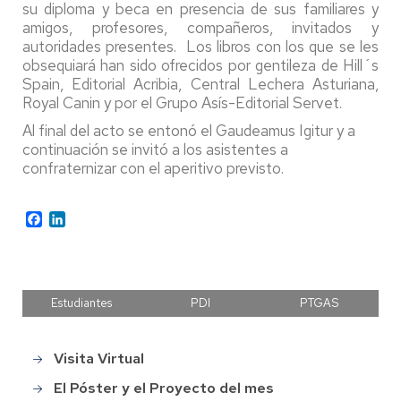
su diploma y beca en presencia de sus familiares y
amigos, profesores, compañeros, invitados y
autoridades presentes. Los libros con los que se les
obsequiará han sido ofrecidos por gentileza de Hill´s
Spain, Editorial Acribia, Central Lechera Asturiana,
Royal Canin y por el Grupo Asís-Editorial Servet.
Al final del acto se entonó el Gaudeamus Igitur y a
continuación se invitó a los asistentes a
confraternizar con el aperitivo previsto.
Facebook
LinkedIn
Estudiantes
PDI
PTGAS
Visita Virtual
Main
menu
El Póster y el Proyecto del mes