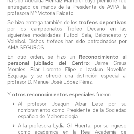
ha sido Adelaida Hernáiz Martorell cuyo premio le fue
entregado de manos de la Presidenta de AVPA, la
profesora Mª Victoria Falceto.
Se hizo entrega también de los
trofeos deportivos
por los campeonatos Trofeo Decano en las
siguientes modalidades Futbol Sala, Baloncesto y
Voleibol. Dichos trofeos han sido patrocinados por
AMA SEGUROS.
En otro orden, se hizo un
Reconocimiento al
personal jubilado del Centro
: Jaime Graus
Morales, Pilar Lorente Elipe e Izaskun Novellón
Ezquiaga y se ofreció una distinción especial al
profesor D. Manuel José López Pérez.
Y
otros reconocimientos especiales
fueron:
Al profesor Joaquín Aibar Lete por su
nombramiento como Presidente de la Sociedad
española de Malherbología
A la profesora Lydia Gil Huerta, por su ingreso
como académica en la Real Academia de