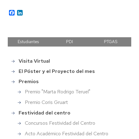
Facebook
LinkedIn
Estudiantes
PDI
PTGAS
Visita Virtual
Main
menu
El Póster y el Proyecto del mes
Premios
Premio "Marta Rodrigo Teruel"
Premio Coris Gruart
Festividad del centro
Concursos Festividad del Centro
Acto Académico Festividad del Centro