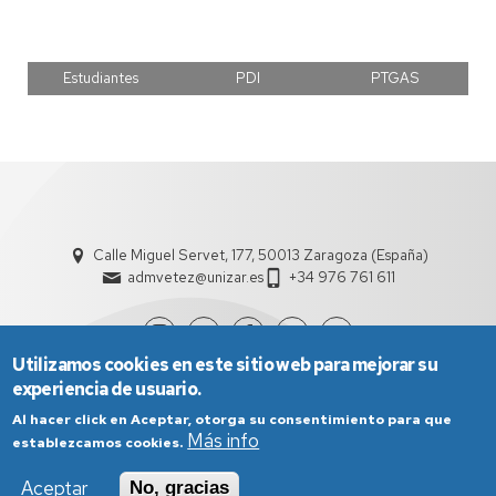
Estudiantes
PDI
PTGAS
Calle Miguel Servet, 177, 50013 Zaragoza (España)
admvetez@unizar.es
+34 976 761 611
Utilizamos cookies en este sitio web para mejorar su
experiencia de usuario.
Al hacer click en Aceptar, otorga su consentimiento para que
Más info
establezcamos cookies.
Aceptar
No, gracias
Aviso Legal
Condiciones generales de uso