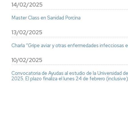
Externas
Comisión
sin
14/02/2025
Máster
Convocatoria
Tuteladas
de
Tierra
Salud
Garantía
Global
de
Master Class en Sanidad Porcina
Trabajo
la
fin
Guías
Calidad
de
13/02/2025
docentes
grado
Master
Reconocimientos
Salud
Charla “Gripe aviar y otras enfermedades infecciosas e
Académicos
Tribunales
de
Trabajo
5ª
Reconocimiento
10/02/2025
Fin
y
actividades
Master
6ª
universitarias
Convocatoria de Ayudas al estudio de la Universidad d
Convocatoria
2025. El plazo finaliza el lunes 24 de febrero (inclusive)
Prácticas
Prácticas
Prácticas
Externas
Externas
Paginación
con
CTA
animales
(procedimiento
Trabajo
para
fin
estudiantes)
Diploma
de
capacitación
grado
manejo
animales
Tribunales