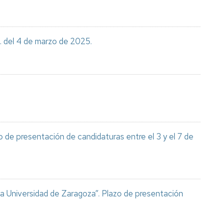
oisotopos
icio
co
h. del 4 de marzo de 2025.
antes
RUM)
icio
nóstico
omopatológico
rinario
 de presentación de candidaturas entre el 3 y el 7 de
icio
rimentación
al
 la Universidad de Zaragoza”. Plazo de presentación