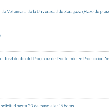
accidentes
Ence
ciones
acionales
d de Veterinaria de la Universidad de Zaragoza (Plazo de pres
Actuaciones
Hosp
en
Vete
antes
caso
de
IA2
accidente
antes
a
acionales
Labo
Formación
de
Bien
amas
E
Planes
anim
de
us
octoral dentro del Programa de Doctorado en Producción An
Autoprotección
Labo
de
ama
Gené
Bioq
ión
Plan
Pilo
/USP
de
CTA
ama
 solicitud hasta 30 de mayo a las 15 horas.