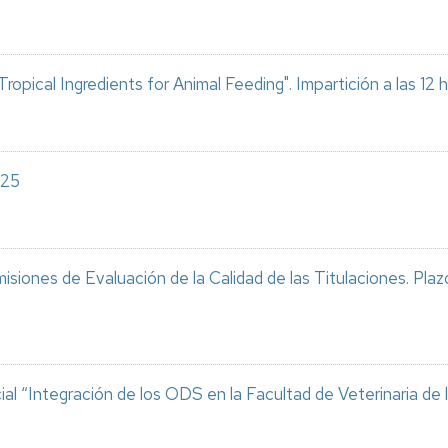
Radi
ión
Serv
BP
Clíni
ropical Ingredients for Animal Feeding". Impartición a las 12 
de
aux
Rumi
(SC
us
Serv
025
cas
de
Diag
Anat
Vete
ía
ones de Evaluación de la Calidad de las Titulaciones. Plazo
Serv
de
mérica
Expe
Anim
cas
ración
ial “Integración de los ODS en la Facultad de Veterinaria de