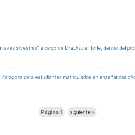
n aves silvestres” a cargo de Dra.Ursula Höfle, dentro del pr
e Zaragoza para estudiantes matriculados en enseñanzas ofic
Página 1
Siguiente
siguiente ›
página