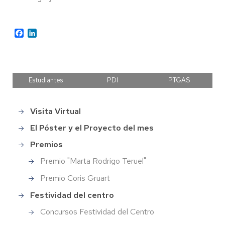
Facebook
LinkedIn
Estudiantes
PDI
PTGAS
Visita Virtual
Main
menu
El Póster y el Proyecto del mes
Premios
Premio "Marta Rodrigo Teruel"
Premio Coris Gruart
Festividad del centro
Concursos Festividad del Centro