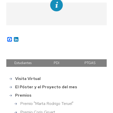
Facebook
LinkedIn
Estudiantes
PDI
PTGAS
Visita Virtual
Main
menu
El Póster y el Proyecto del mes
Premios
Premio "Marta Rodrigo Teruel"
Premio Coris Gruart