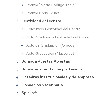
tinal
energético
Premio "Marta Rodrigo Teruel"
Premios
Premio
Instituciones
erjería
ales
"Marta
Veterinarias
Premio Coris Gruart
Rodrigo
Festividad
Concursos
rmática
Festividad del centro
anos
Teruel"
del
Festividad
Organizaciones
centro
del
Veterinarias
ografía
Concursos Festividad del Centro
sis
Premio
Centro
Coris
Jornada
Asociaciones
Acto Académico Festividad del Centro
etaría
sos
Gruart
Puertas
Acto
científicas
nato
Acto de Graduación (Grados)
Abiertas
Académico
y
rias
Festividad
profesionales
Acto Graduación (Másteres)
as
del
veterinarias
Jornadas
Centro
orientación
Jornada Puertas Abiertas
ño
profesional
Asociaciones
Jornadas orientación profesional
Acto
científicas
imiento
de
y
Catedras
Catedras institucionales y de empresa
Graduación
profesionales
institucionales
es
(Grados)
CTA
Convenios Veterinaria
y
de
Spin-off
ra
empresa
Acto
Revistas
tica
Graduación
on
(Másteres)
line
Convenios