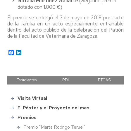
Natalia Martínez Gallarte
(Segundo premio
dotado con 1.000 €)
El premio se entregó el 3 de mayo de 2018 por parte
de la familia en un acto especialmente entrañable
dentro del acto público de la celebración del Patrón
de la Facultad de Veterinaria de Zaragoza.
Facebook
LinkedIn
Estudiantes
PDI
PTGAS
Visita Virtual
Main
menu
El Póster y el Proyecto del mes
Premios
Premio "Marta Rodrigo Teruel"